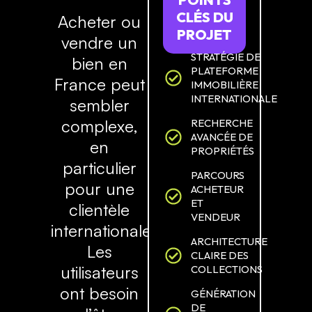
CLÉS
DU
Acheter ou
PROJET
vendre un
STRATÉGIE DE
bien en
PLATEFORME
France peut
IMMOBILIÈRE
INTERNATIONALE
sembler
complexe,
RECHERCHE
AVANCÉE DE
en
PROPRIÉTÉS
particulier
PARCOURS
pour une
ACHETEUR
ET
clientèle
VENDEUR
internationale.
ARCHITECTURE
Les
CLAIRE DES
utilisateurs
COLLECTIONS
ont besoin
GÉNÉRATION
DE