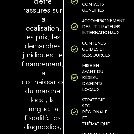
d’être
CONTACTS
rassurés sur
QUALIFIÉS
la
ACCOMPAGNEMENT
localisation,
DES UTILISATEURS
INTERNATIONAUX
les prix, les
CONTENUS
démarches
GUIDES ET
juridiques, le
RESSOURCES
financement,
MISE EN
la
AVANT DU
RÉSEAU
connaissance
D’AGENTS
du marché
LOCAUX
local, la
STRATÉGIE
SEO
langue, la
RÉGIONALE
fiscalité, les
ET
THÉMATIQUE
diagnostics,