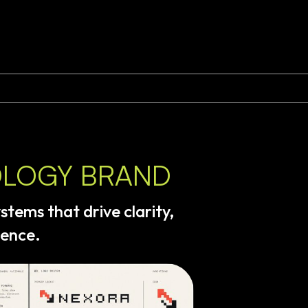
OLOGY BRAND
ystems
that
drive
clarity,
dence.