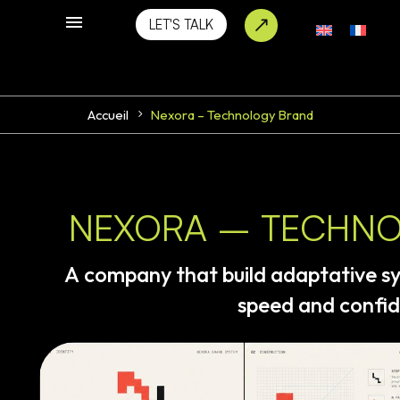
LET'S TALK
Accueil
Nexora – Technology Brand
NEXORA – TECHN
A
company
that
build
adaptative
s
speed
and
confi