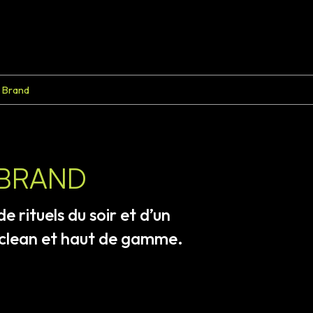
e Brand
 BRAND
de
rituels
du
soir
et
d’un
clean
et
haut
de
gamme.