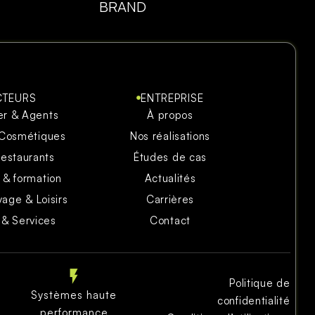
BRAND
CTEURS
ENTREPRISE
er & Agents
À propos
 Cosmétiques
Nos réalisations
restaurants
Études de cas
 & formation
Actualités
yage & Loisirs
Carrières
 & Services
Contact
Politique de
Systèmes haute
confidentialité
performance