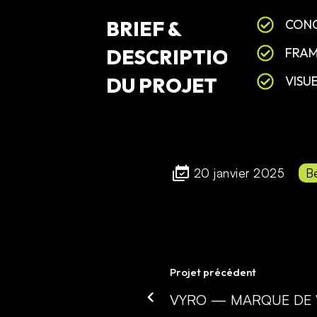
BRIEF
&
CONC
DESCRIPTION
FRAM
DU
PROJET
VISU
20 janvier 2025
B
Projet précédent
VYRO — MARQUE DE 