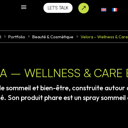
LET'S TALK
l
Portfolio
Beauté & Cosmétique
Velora – Wellness & Car
A – WELLNESS & CARE
de
sommeil
et
bien-être,
construite
autour
é.
Son
produit
phare
est
un
spray
sommeil