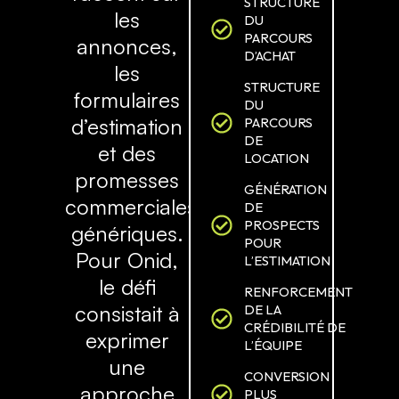
STRUCTURE
les
DU
PARCOURS
annonces,
D’ACHAT
les
STRUCTURE
formulaires
DU
d’estimation
PARCOURS
DE
et des
LOCATION
promesses
GÉNÉRATION
commerciales
DE
PROSPECTS
génériques.
POUR
Pour Onid,
L’ESTIMATION
le défi
RENFORCEMENT
consistait à
DE LA
CRÉDIBILITÉ DE
exprimer
L’ÉQUIPE
une
CONVERSION
approche
PLUS