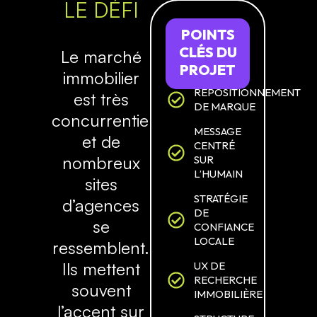
LE DÉFI
POINTS
CLÉS
DU
Le marché
PROJET
immobilier
REPOSITIONNEMENT
est très
DE MARQUE
concurrentiel
MESSAGE
et de
CENTRÉ
nombreux
SUR
L’HUMAIN
sites
STRATÉGIE
d’agences
DE
se
CONFIANCE
LOCALE
ressemblent.
Ils mettent
UX DE
RECHERCHE
souvent
IMMOBILIÈRE
l’accent sur