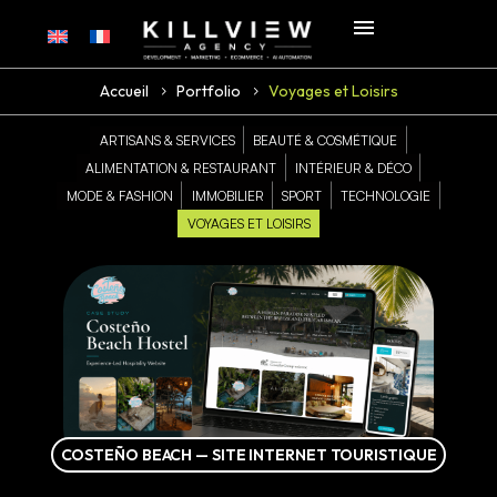
Accueil
Portfolio
Voyages et Loisirs
ARTISANS & SERVICES
BEAUTÉ & COSMÉTIQUE
ALIMENTATION & RESTAURANT
INTÉRIEUR & DÉCO
MODE & FASHION
IMMOBILIER
SPORT
TECHNOLOGIE
VOYAGES ET LOISIRS
COSTEÑO BEACH — SITE INTERNET TOURISTIQUE